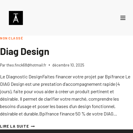
Aller
au
contenu
NON CLASSÉ
Diag Design
Par
theo.finck68@hotmail.fr
décembre 10, 2025
Le Diagnostic DesignFaites financer votre projet par Bpifrance Le
DIAG Design est une prestation d’accompagnement rapide (4
jours), faite pour vous aider à créer un produit pertinent et
désirable. Il permet de clarifier votre marché, comprendre les
besoins d’usage et poser les bases d’un design fonctionnel,
désirable et durable.Bpifrance finance 50 % de votre DIAG…
DIAG
LIRE LA SUITE
DESIGN