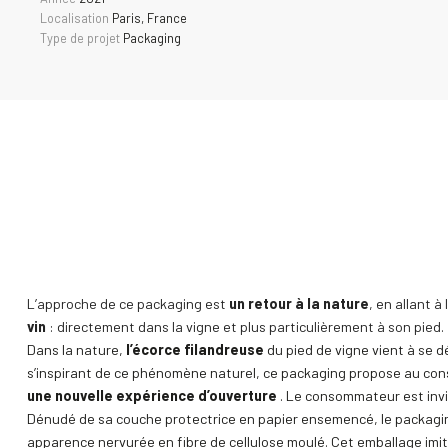
Localisation
Paris, France
Type de projet
Packaging
L’approche de ce packaging est
un retour à la nature
, en allant à
vin
: directement dans la vigne et plus particulièrement à son pied.
Dans la nature,
l’écorce filandreuse
du pied de vigne vient à se d
s’inspirant de ce phénomène naturel, ce packaging propose au c
une
nouvelle expérience d’ouverture
. Le consommateur est invit
Dénudé de sa couche protectrice en papier ensemencé, le packagin
apparence nervurée en fibre de cellulose moulé. Cet emballage imit