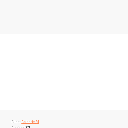
Aller
au
contenu
Client
Gainerie 91
Année
2021