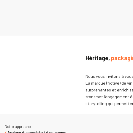
Héritage,
packagi
Nous vous invitons à vous
La marque (fictive) de vi
surprenantes et enrichiss
transmet l’engagement éc
storytelling qui permetten
Notre approche
/
Analyse du marché et des usages