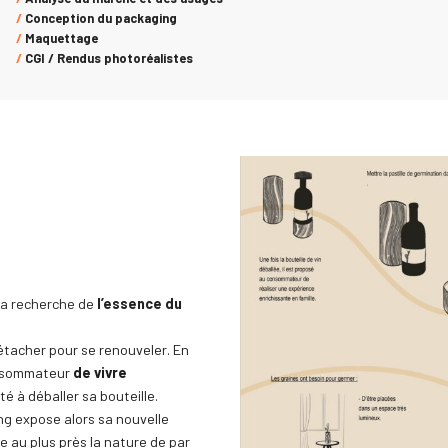
/
Conception du packaging
/
Maquettage
/
CGI / Rendus photoréalistes
 la recherche de
l’essence du
étacher pour se renouveler. En
onsommateur
de vivre
é à déballer sa bouteille.
g expose alors sa nouvelle
e au plus près la nature de par