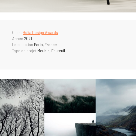
Client
Bolia Design Awards
Année
2021
Localisation
Paris, France
Type de projet
Meuble, Fauteuil